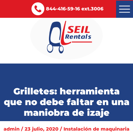
844-416-59-16 ext.3006
Montacargas renta y venta
Servicios
Grilletes: herramienta
Certificaciones
que no debe faltar en una
Blog
maniobra de izaje
Contacto
admin / 23 julio, 2020 / Instalación de maquinaria