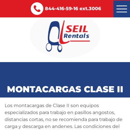
844-416-59-16 ext.3006
Montacargas renta y venta
Servicios
MONTACARGAS CLASE II
Certificaciones
Blog
Los montacargas de Clase II son equipos
especializados para trabajo en pasillos angostos,
Contacto
distancias cortas, no se recomienda para trabajo de
carga y descarga en andenes. Las condiciones del