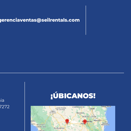
gerenciaventas@seilrentals.com
¡ÚBICANOS!
ia
27272