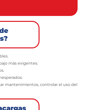
 de
s?
bles.
rabajo más exigentes.
os.
nesperados.
ar mantenimientos, controlar el uso del
tacargas