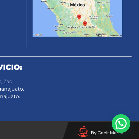
ICIO:
, Zac
uanajuato.
najuato.