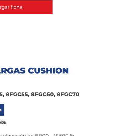
gar ficha
RGAS CUSHION
5, 8FGC55, 8FGC60, 8FGC70
b
ES:
 elevación de 8,000 – 15,500 lb