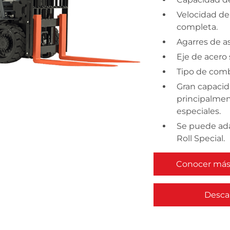
Velocidad de
completa.
Agarres de as
Eje de acero 
Tipo de comb
Gran capacid
principalmen
especiales.
Se puede ada
Roll Special.
Conocer más 
Descar