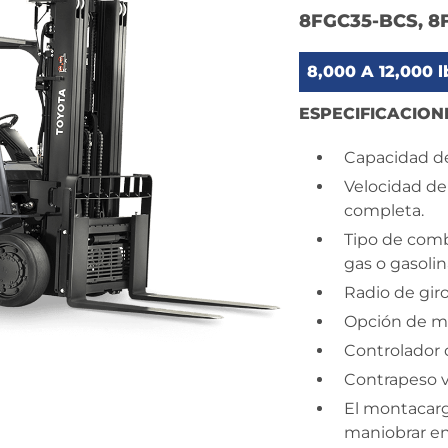
8FGC35-BCS, 8
8,000 A 12,000 l
ESPECIFICACION
Capacidad de
Velocidad de
completa.
Tipo de comb
gas o gasolin
Radio de gir
Opción de m
Controlador 
Contrapeso v
El montacarg
maniobrar e