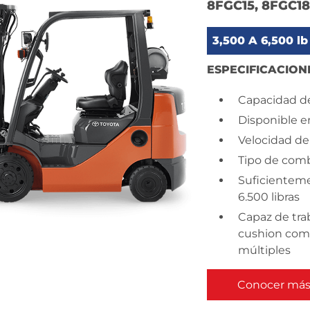
8FGC15, 8FGC18
3,500 A 6,500 lb
ESPECIFICACION
Capacidad de
Disponible e
Velocidad de
Tipo de comb
Suficienteme
6.500 libras
Capaz de trab
cushion comp
múltiples
Conocer más 