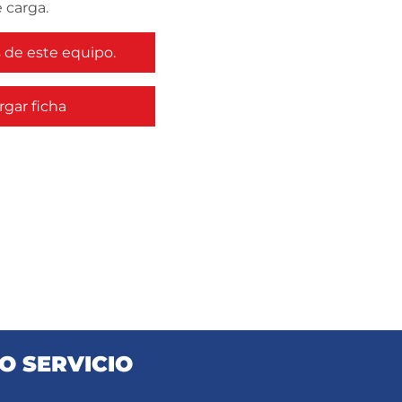
 carga.
de este equipo.
gar ficha
O SERVICIO