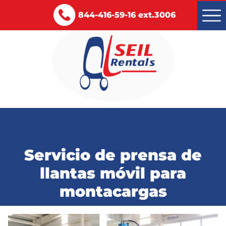
844-416-59-16 ext.3006
Montacargas renta y venta
Servicios
Servicio de prensa de
Certificaciones
llantas móvil para
Blog
montacargas
Contacto