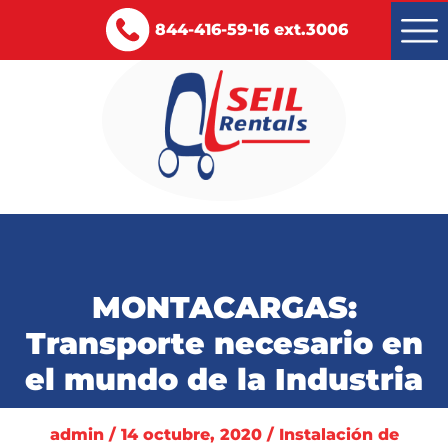
844-416-59-16 ext.3006
Montacargas renta y venta
Servicios
MONTACARGAS:
Certificaciones
Transporte necesario en
Blog
el mundo de la Industria
Contacto
admin / 14 octubre, 2020 / Instalación de