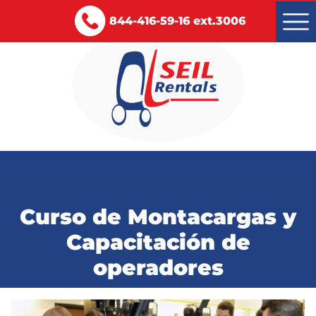
844-416-59-16 ext.3006
Montacargas renta y venta
Servicios
Curso de Montacargas y
Certificaciones
Capacitación de
Blog
operadores
Contacto