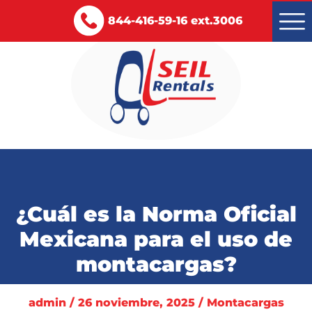
844-416-59-16 ext.3006
Montacargas renta y venta
Servicios
¿Cuál es la Norma Oficial
Certificaciones
Mexicana para el uso de
Blog
montacargas?
Contacto
admin / 26 noviembre, 2025 / Montacargas