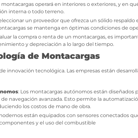
el montacargas operará en interiores o exteriores, y en qu
ón interna o todo terreno.
 seleccionar un proveedor que ofrezca un sólido respald
 montacargas se mantenga en óptimas condiciones de ope
evaluar la compra o renta de un montacargas, es importante
nimiento y depreciación a lo largo del tiempo.
ología de Montacargas
 de innovación tecnológica. Las empresas están desarr
ónomos
: Los montacargas autónomos están diseñados p
as de navegación avanzada. Esto permite la automatizac
educiendo los costos de mano de obra.
modernos están equipados con sensores conectados que 
s componentes y el uso del combustible