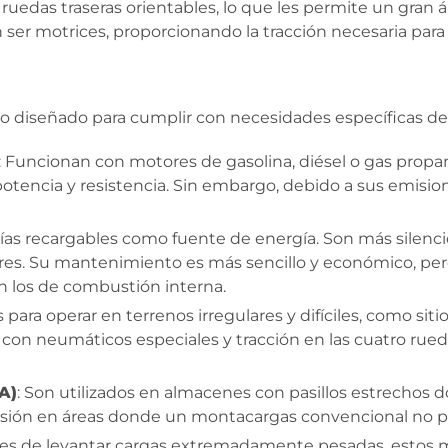
ruedas traseras orientables, lo que les permite un gran 
 ser motrices, proporcionando la tracción necesaria par
no diseñado para cumplir con necesidades específicas de
: Funcionan con motores de gasolina, diésel o gas propano
otencia y resistencia. Sin embargo, debido a sus emisi
erías recargables como fuente de energía. Son más silen
iores. Su mantenimiento es más sencillo y económico, per
n los de combustión interna.
 para operar en terrenos irregulares y difíciles, como siti
con neumáticos especiales y tracción en las cuatro rueda
A)
: Son utilizados en almacenes con pasillos estrechos d
sión en áreas donde un montacargas convencional no po
ces de levantar cargas extremadamente pesadas, estos m