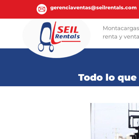
gerenciaventas@seilrentals.com
Montacarga
renta y vent
Todo lo que