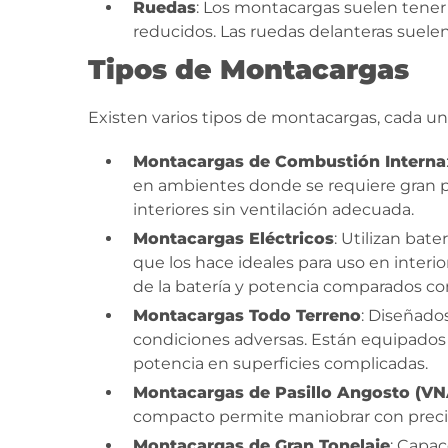
Ruedas
: Los montacargas suelen tener 
reducidos. Las ruedas delanteras suelen
Tipos de Montacargas
Existen varios tipos de montacargas, cada u
Montacargas de Combustión Interna
en ambientes donde se requiere gran p
interiores sin ventilación adecuada.
Montacargas Eléctricos
: Utilizan bat
que los hace ideales para uso en inter
de la batería y potencia comparados co
Montacargas Todo Terreno
: Diseñados
condiciones adversas. Están equipados 
potencia en superficies complicadas.
Montacargas de Pasillo Angosto (VN
compacto permite maniobrar con preci
Montacargas de Gran Tonelaje
: Capa