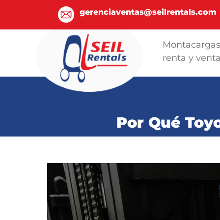
gerenciaventas@seilrentals.com
Montacarga
renta y vent
Por Qué Toyo