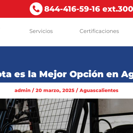
844-416-59-16 ext.30
s
Servicios
Certificaciones
a
ta es la Mejor Opción en A
admin / 20 marzo, 2025 / Aguascalientes