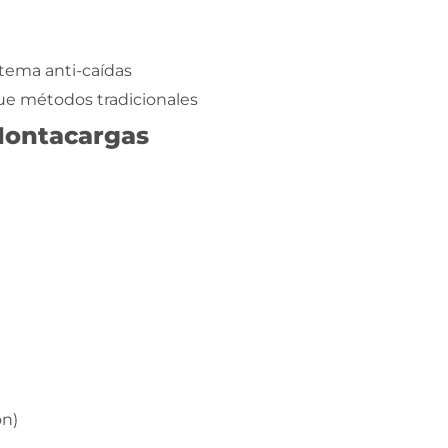
stema anti-caídas
ue métodos tradicionales
 Montacargas
ón)