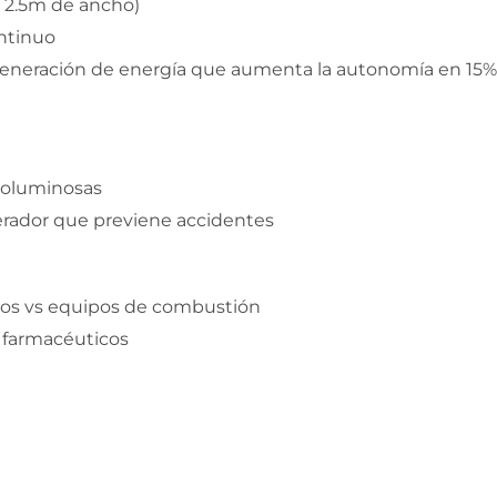
e 2.5m de ancho)
ontinuo
generación de energía que aumenta la autonomía en 15%
 voluminosas
perador que previene accidentes
vos vs equipos de combustión
y farmacéuticos