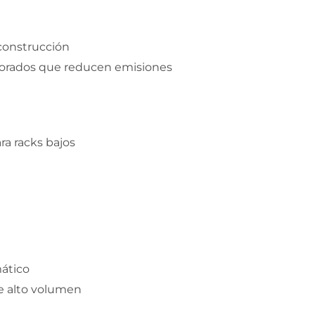
construcción
ejorados que reducen emisiones
ra racks bajos
mático
de alto volumen