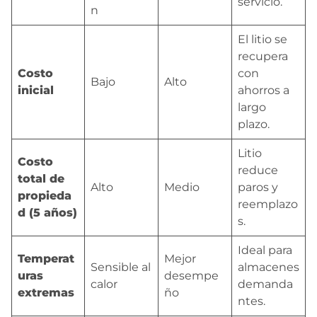
servicio.
n
El litio se
recupera
Costo
con
Bajo
Alto
inicial
ahorros a
largo
plazo.
Litio
Costo
reduce
total de
Alto
Medio
paros y
propieda
reemplazo
d (5 años)
s.
Ideal para
Temperat
Mejor
Sensible al
almacenes
uras
desempe
calor
demanda
extremas
ño
ntes.