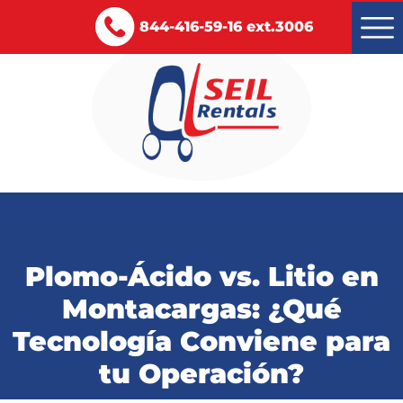
844-416-59-16 ext.3006
Montacargas renta y venta
Servicios
Plomo-Ácido vs. Litio en
Certificaciones
Montacargas: ¿Qué
Blog
Tecnología Conviene para
Contacto
tu Operación?