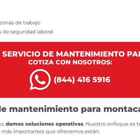
zonas de trabajo
de seguridad laboral
R SERVICIO DE MANTENIMIENTO P
COTIZA CON NOSOTROS:
(844) 416 5916
 de mantenimiento para montaca
to,
damos soluciones operativas
. Nuestro enfoque es t
ios más importantes que ofrecemos están: