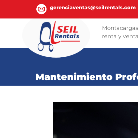
gerenciaventas@seilrentals.com
Montacarga
renta y vent
Mantenimiento Profe