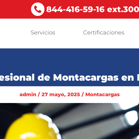
844-416-59-16 ext.30
s
Servicios
Certificaciones
a
sional de Montacargas en M
admin / 27 mayo, 2025 / Montacargas