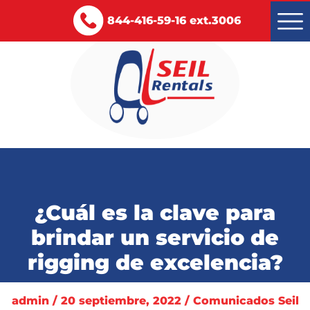
844-416-59-16 ext.3006
Montacargas renta y venta
Servicios
¿Cuál es la clave para
Certificaciones
brindar un servicio de
Blog
rigging de excelencia?
Contacto
admin / 20 septiembre, 2022 / Comunicados Seil