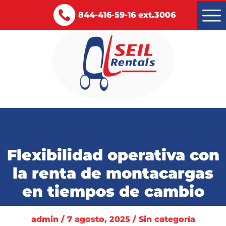
844-416-59-16 ext.3006
Montacargas renta y venta
Servicios
Flexibilidad operativa con
Certificaciones
la renta de montacargas
Blog
en tiempos de cambio
Contacto
admin / 7 agosto, 2025 / Sin categoría