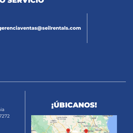
O SERVICIO
gerenciaventas@seilrentals.com
¡ÚBICANOS!
ia
27272