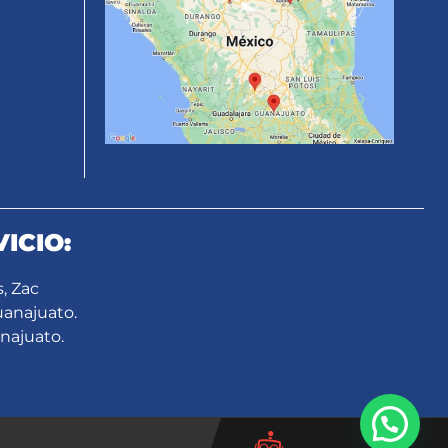
ICIO:
, Zac
uanajuato.
najuato.