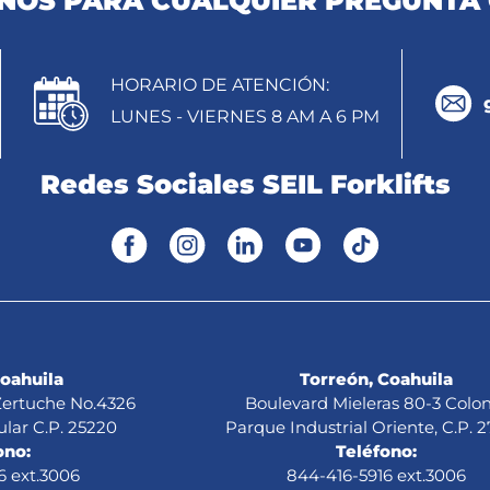
OS PARA CUALQUIER PREGUNTA 
HORARIO DE ATENCIÓN:
LUNES - VIERNES 8 AM A 6 PM
Redes Sociales SEIL Forklifts
Coahuila
Torreón, Coahuila
 Zertuche No.4326
Boulevard Mieleras 80-3 Colon
ular C.P. 25220
Parque Industrial Oriente, C.P. 
ono:
Teléfono:
6 ext.3006
844-416-5916 ext.3006