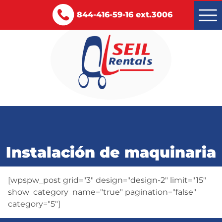
844-416-59-16 ext.3006
Montacargas renta y venta
Servicios
Instalación de maquinaria
Certificaciones
Blog
[wpspw_post grid="3" design="design-2" limit="15"
show_category_name="true" pagination="false"
Contacto
category="5"]