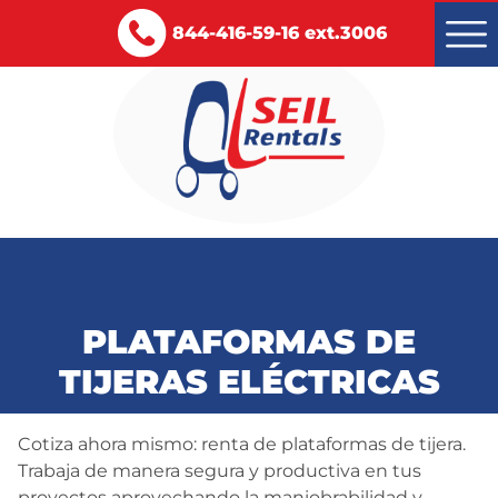
844-416-59-16 ext.3006
Montacargas renta y venta
Servicios
PLATAFORMAS DE
Certificaciones
TIJERAS ELÉCTRICAS
Blog
Cotiza ahora mismo: renta de plataformas de tijera.
Contacto
Trabaja de manera segura y productiva en tus
proyectos aprovechando la maniobrabilidad y