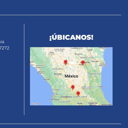
¡ÚBICANOS!
ia
27272