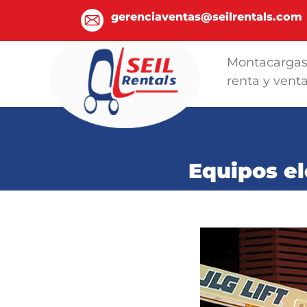
gerenciaventas@seilrentals.com
Montacarga
renta y vent
Equipos el