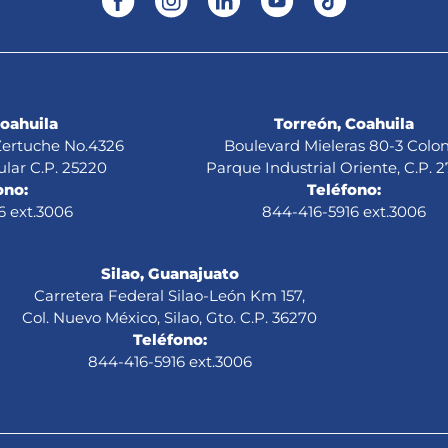
Coahuila
Torreón, Coahuila
 Zertuche No.4326
Boulevard Mieleras 80-3 Colon
ular C.P. 25220
Parque Industrial Oriente, C.P. 
ono:
Teléfono:
6 ext.3006
844-416-5916 ext.3006
Silao, Guanajuato
Carretera Federal Silao-León Km 157,
Col. Nuevo México, Silao, Gto. C.P. 36270
Teléfono:
844-416-5916 ext.3006